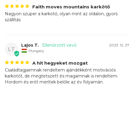
Faith moves mountains karkötő
Nagyon szuper a karkötő, olyan mint az oldalon, gyors 
szállítás
Lajos T.
2023. 12. 27
LT
Hungary
A hit hegyeket mozgat
Családtagjaimnak rendeltem ajándékként motivációs 
karkötőt, de megtetszett és magamnak is rendeltem. 
Hordom és erőt merítek belőle az év folyamán.