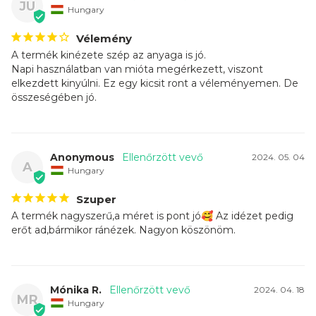
JU
Hungary
Vélemény
A termék kinézete szép az anyaga is jó. 

Napi használatban van mióta megérkezett, viszont 
elkezdett kinyúlni. Ez egy kicsit ront a véleményemen. De 
összeségében jó.
Anonymous
2024. 05. 04
A
Hungary
Szuper
A termék nagyszerű,a méret is pont jó🥰 Az idézet pedig 
erőt ad,bármikor ránézek. Nagyon köszönöm.
Mónika R.
2024. 04. 18
MR
Hungary