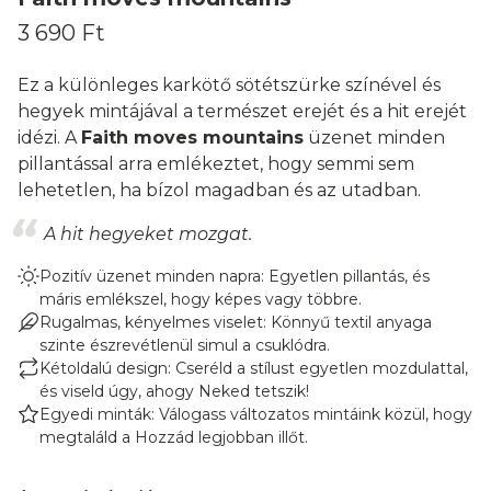
3 690 Ft
Ez a különleges karkötő sötétszürke színével és
hegyek mintájával a természet erejét és a hit erejét
idézi. A
Faith moves mountains
üzenet minden
pillantással arra emlékeztet, hogy semmi sem
lehetetlen, ha bízol magadban és az utadban.
A hit hegyeket mozgat.
Pozitív üzenet minden napra: Egyetlen pillantás, és
máris emlékszel, hogy képes vagy többre.
Rugalmas, kényelmes viselet: Könnyű textil anyaga
szinte észrevétlenül simul a csuklódra.
Kétoldalú design: Cseréld a stílust egyetlen mozdulattal,
és viseld úgy, ahogy Neked tetszik!
Egyedi minták: Válogass változatos mintáink közül, hogy
megtaláld a Hozzád legjobban illőt.