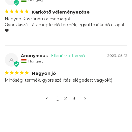
Karkötő véleményezése
Nagyon Köszönöm a csomagot!

Gyors kiszállítás, megfelelő termék, együttműködő csapat
❤️
Anonymous
2023. 05. 12
A
Hungary
Nagyon jó
Minőségi termék, gyors szállítás, elégedett vagyok!:)
<
1
2
3
>