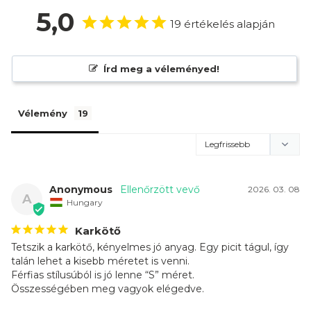
5,0
19 értékelés alapján
Írd meg a véleményed!
Vélemény
Anonymous
2026. 03. 08
A
Hungary
Karkötő
Tetszik a karkötő, kényelmes jó anyag. Egy picit tágul, így 
talán lehet a kisebb méretet is venni. 

Férfias stílusúból is jó lenne “S” méret.

Összességében meg vagyok elégedve.