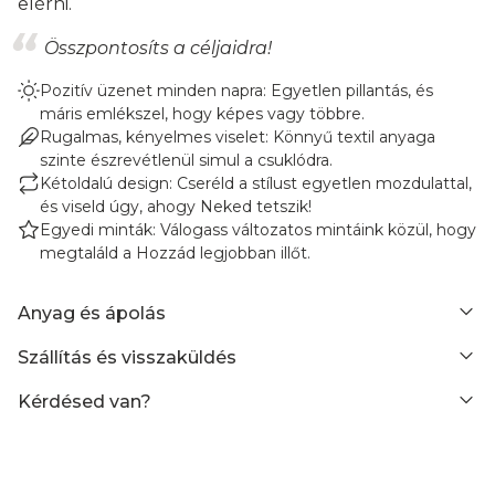
elérni.
Összpontosíts a céljaidra!
Pozitív üzenet minden napra: Egyetlen pillantás, és
máris emlékszel, hogy képes vagy többre.
Rugalmas, kényelmes viselet: Könnyű textil anyaga
szinte észrevétlenül simul a csuklódra.
Kétoldalú design: Cseréld a stílust egyetlen mozdulattal,
és viseld úgy, ahogy Neked tetszik!
Egyedi minták: Válogass változatos mintáink közül, hogy
megtaláld a Hozzád legjobban illőt.
Anyag és ápolás
Szállítás és visszaküldés
Kérdésed van?